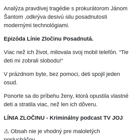
Analýza pravdivej tragédie s prokurátorom Jánom
Šantom ,odkrýva desivú silu posadnutosti
modernými technológiami.
Epizóda Línie Zločinu Posadnutá.
Viac než ich život, milovala svoj mobil telefón. "Tie
deti mi zobrali slobodu!“
V prázdnom byte, bez pomoci, deti spojil jeden
osud.
Ponorte sa do príbehu ženy, ktorá opustila vlastné
deti a stratila viac, než len ich dôveru.
LÍNIA ZLOČINU - Kriminálny podcast TV JOJ
⚠️ Obsah nie je vhodný pre maloletých
poslucháčov.