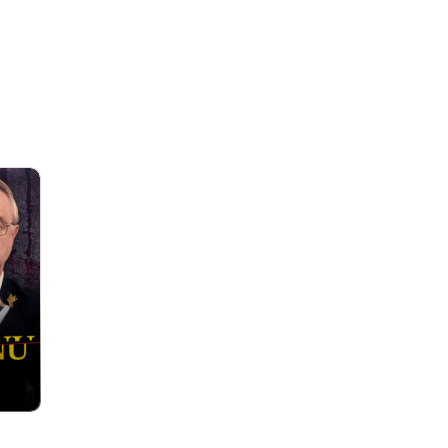
nia Zločinu - upútavka