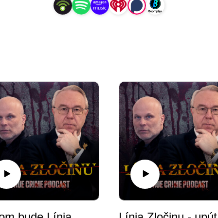
O čom bude Línia zločinu
Lí