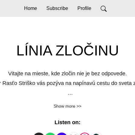
Home
Subscribe
Profile
LÍNIA ZLOČINU
Vitajte na mieste, kde zločin nie je bez odpovede.

 Rasťo Striško vás pozýva na napínavú cestu do sveta zl
emnejšie prípady, ktoré šokovali Slovensko. Vypočujte si
Show more >>
Jánom Šantom. Pripravte sa na príbehy, ktoré vám určit
Listen on: